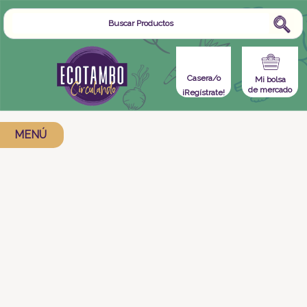
Casera/o
Mi bolsa
de mercado
¡Regístrate!
MENÚ