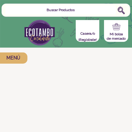
Casera/o
Mi bolsa
de mercado
¡Regístrate!
MENÚ