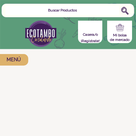
Casera/o
Mi bolsa
de mercado
¡Regístrate!
MENÚ