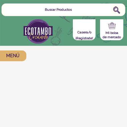
Casera/o
Mi bolsa
de mercado
¡Regístrate!
MENÚ