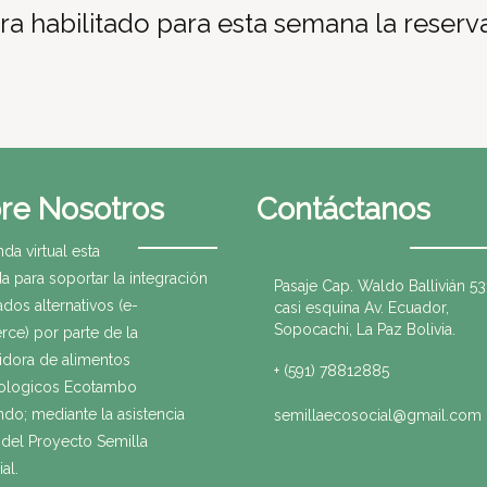
a habilitado para esta semana la reser
re Nosotros
Contáctanos
nda virtual esta
a para soportar la integración
Pasaje Cap. Waldo Ballivián 53
dos alternativos (e-
casi esquina Av. Ecuador,
Sopocachi, La Paz Bolivia.
ce) por parte de la
uidora de alimentos
+ (591) 78812885
ologicos Ecotambo
ndo; mediante la asistencia
semillaecosocial@gmail.com
 del Proyecto Semilla
al.