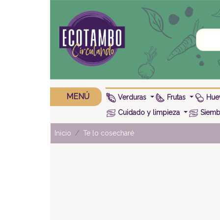
MENÚ
Verduras
Frutas
Huev
Cuidado y limpieza
Siembr
Inicio
Te lo cosecharé