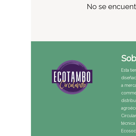
No se encuentr
Sob
Esta tie
diseñad
a merca
commer
distrib
agroéc
Circula
técnica
Ecosoci